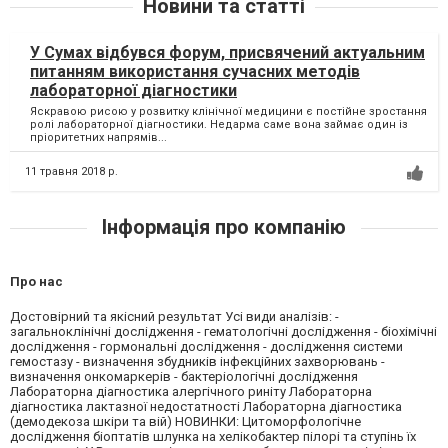
Новини та статті
У Сумах відбувся форум, присвячений актуальним
питанням використання сучасних методів
лабораторної діагностики
Яскравою рисою у розвитку клінічної медицини є постійне зростання
ролі лабораторної діагностики. Недарма саме вона займає один із
пріоритетних напрямів...
11 травня 2018 р.
Інформація про компанію
Про нас
Достовірний та якісний результат Усі види аналізів: -
загальноклінічні дослідження - гематологічні дослідження - біохімічні
дослідження - гормональні дослідження - дослідження системи
гемостазу - визначення збудників інфекційних захворювань -
визначення онкомаркерів - бактеріологічні дослідження
Лабораторна діагностика алергічного риніту Лабораторна
діагностика лактазної недостатності Лабораторна діагностика
(демодекоза шкіри та вій) НОВИНКИ: Цитоморфологічне
дослідження біоптатів шлунка на хелікобактер пілорі та ступінь їх