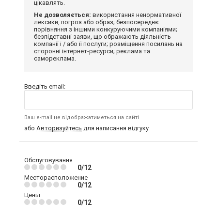
цікавлять.
Не дозволяється:
використання ненормативної
лексики, погроз або образ; безпосереднє
порівняння з іншими конкуруючими компаніями;
безпідставні заяви, що ображають діяльність
компанії і / або її послуги; розміщення посилань на
сторонні інтернет-ресурси; реклама та
самореклама.
Введіть email:
Ваш e-mail не відображатиметься на сайті
або
Авторизуйтесь
для написання відгуку
Обслуговування
0/12
Месторасположение
0/12
Цены
0/12