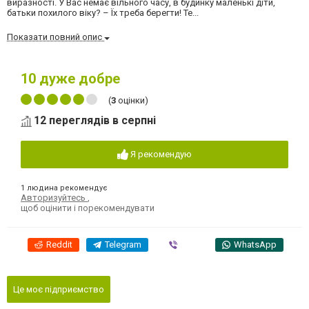
виразності. У Вас немає вільного часу, в будинку маленькі діти,
батьки похилого віку? – Їх треба берегти! Те...
Показати повний опис
10
дуже добре
(
3
оцінки)
12 переглядів в серпні
Я рекомендую
1 людина рекомендує
Авторизуйтесь
,
щоб оцінити і порекомендувати
Reddit
Telegram
Viber
WhatsApp
Це моє підприємство